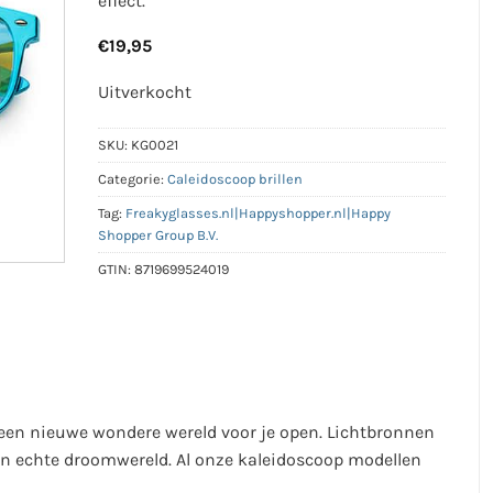
effect.
€
19,95
Uitverkocht
SKU:
KG0021
Categorie:
Caleidoscoop brillen
Tag:
Freakyglasses.nl|Happyshopper.nl|Happy
Shopper Group B.V.
GTIN:
8719699524019
 een nieuwe wondere wereld voor je open. Lichtbronnen
 een echte droomwereld. Al onze kaleidoscoop modellen