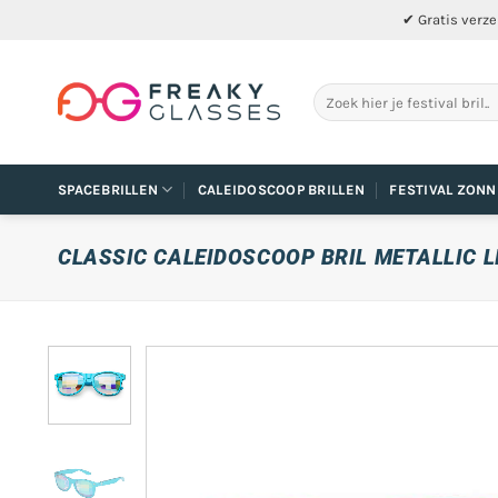
Ga
✔ Gratis verze
naar
inhoud
Zoeken
naar:
SPACEBRILLEN
CALEIDOSCOOP BRILLEN
FESTIVAL ZONN
CLASSIC CALEIDOSCOOP BRIL METALLIC L