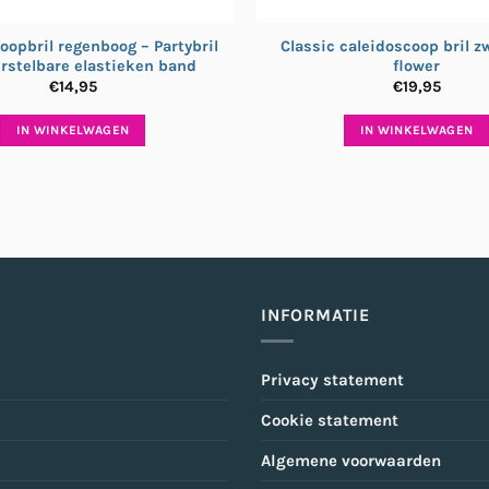
oopbril regenboog – Partybril
Classic caleidoscoop bril zw
rstelbare elastieken band
flower
€
14,95
€
19,95
IN WINKELWAGEN
IN WINKELWAGEN
INFORMATIE
Privacy statement
Cookie statement
Algemene voorwaarden