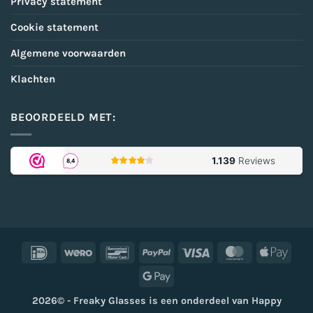
Privacy statement
Cookie statement
Algemene voorwaarden
Klachten
BEOORDEELD MET:
IDeal
Wero
Bancontact
PayPal
Visa
MasterCard
Appl
Pay
Google
Pay
2026© - Freaky Glasses is een onderdeel van Happy