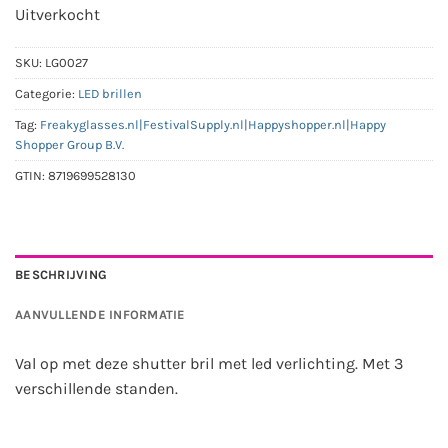
Uitverkocht
SKU:
LG0027
Categorie:
LED brillen
Tag:
Freakyglasses.nl|FestivalSupply.nl|Happyshopper.nl|Happy
Shopper Group B.V.
GTIN:
8719699528130
BESCHRIJVING
AANVULLENDE INFORMATIE
Val op met deze shutter bril met led verlichting. Met 3
verschillende standen.