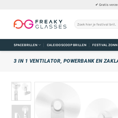
Ga
✔ Gratis verze
naar
inhoud
Zoeken
naar:
SPACEBRILLEN
CALEIDOSCOOP BRILLEN
FESTIVAL ZONN
3 IN 1 VENTILATOR, POWERBANK EN ZAK