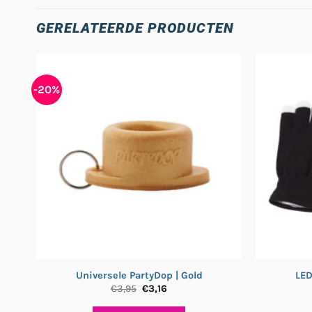
GERELATEERDE PRODUCTEN
-20%
Universele PartyDop | Gold
LED
Oorspronkelijke
Huidige
€
3,95
€
3,16
prijs
prijs
was:
is: