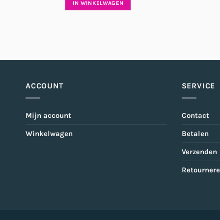
IN WINKELWAGEN
€3,95.
€3,16.
ACCOUNT
SERVICE
Mijn account
Contact
Winkelwagen
Betalen
Verzenden
Retourner