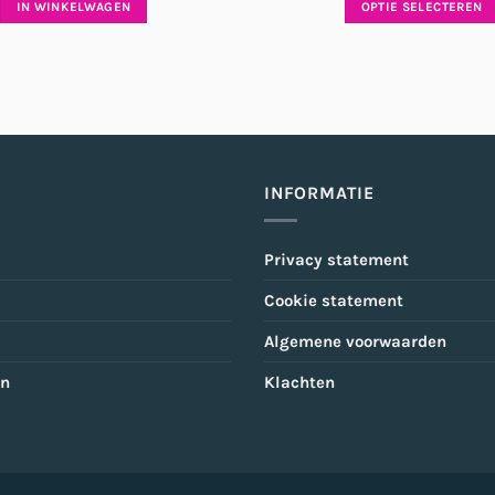
IN WINKELWAGEN
OPTIE SELECTEREN
Dit
product
heeft
meerdere
variaties.
Deze
optie
INFORMATIE
kan
gekozen
Privacy statement
worden
op
Cookie statement
de
productp
Algemene voorwaarden
en
Klachten