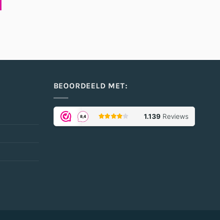
BEOORDEELD MET:
agina