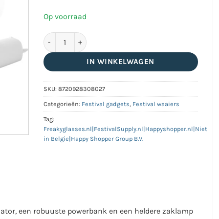
Op voorraad
3 in 1 ventilator, powerbank en zaklamp aantal
IN WINKELWAGEN
SKU:
8720928308027
Categorieën:
Festival gadgets
,
Festival waaiers
Tag:
Freakyglasses.nl|FestivalSupply.nl|Happyshopper.nl|Niet
in Belgie|Happy Shopper Group B.V.
lator, een robuuste powerbank en een heldere zaklamp