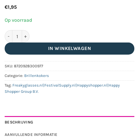
€
1,95
Op voorraad
Brillenhoesje kunstleer zwart aantal
IN WINKELWAGEN
SKU:
8720928300977
Categorie:
Brillenkokers
Tag:
Freakyglasses.nl|FestivalSupply.nl|Happyshopper.nl|Happy
Shopper Group B.V.
BESCHRIJVING
AANVULLENDE INFORMATIE