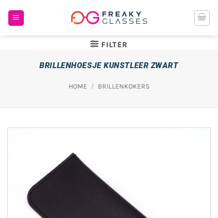
Ga
naar
inhoud
FILTER
BRILLENHOESJE KUNSTLEER ZWART
HOME
/
BRILLENKOKERS