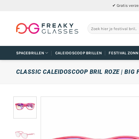
Ga
✔ Gratis verze
naar
inhoud
Zoeken
naar:
SPACEBRILLEN
CALEIDOSCOOP BRILLEN
FESTIVAL ZONN
CLASSIC CALEIDOSCOOP BRIL ROZE | BIG