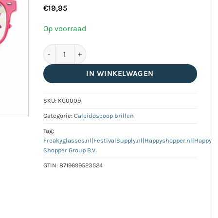
€
19,95
Op voorraad
Classic caleidoscoop bril roze | big flower aantal
IN WINKELWAGEN
SKU:
KG0009
Categorie:
Caleidoscoop brillen
Tag:
Freakyglasses.nl|FestivalSupply.nl|Happyshopper.nl|Happy
Shopper Group B.V.
GTIN:
8719699523524