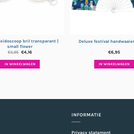
leidoscoop bril transparant |
Deluxe festival handwaaie
small flower
Oorspronkelijke
Huidige
€
5,95
€
4,16
€
6,95
prijs
prijs
was:
is:
IN WINKELWAGEN
IN WINKELWAGEN
€5,95.
€4,16.
INFORMATIE
Privacy statement