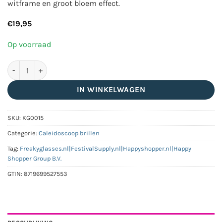
witframe en groot bloem effect.
€
19,95
Op voorraad
Classic caleidoscoop bril wit | big flower aantal
IN WINKELWAGEN
SKU:
KG0015
Categorie:
Caleidoscoop brillen
Tag:
Freakyglasses.nl|FestivalSupply.nl|Happyshopper.nl|Happy
Shopper Group B.V.
GTIN:
8719699527553