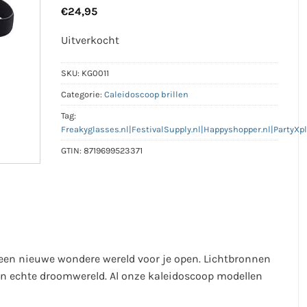
€
24,95
Uitverkocht
SKU:
KG0011
Categorie:
Caleidoscoop brillen
Tag:
Freakyglasses.nl|FestivalSupply.nl|Happyshopper.nl|PartyXp
GTIN:
8719699523371
 een nieuwe wondere wereld voor je open. Lichtbronnen
 een echte droomwereld. Al onze kaleidoscoop modellen