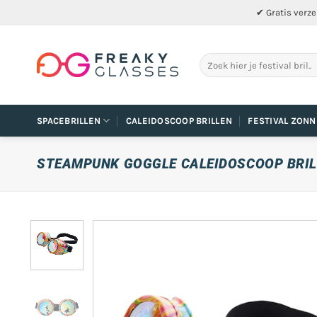
Ga
✔ Gratis verze
naar
inhoud
Zoeken
naar:
SPACEBRILLEN
CALEIDOSCOOP BRILLEN
FESTIVAL ZONN
STEAMPUNK GOGGLE CALEIDOSCOOP BRI