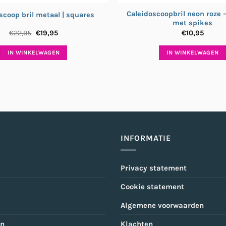
Caleidoscoopbril neon roze –
scoop bril metaal | squares
met spikes
Oorspronkelijke
Huidige
€
22,95
€
19,95
€
10,95
prijs
prijs
was:
is:
IN WINKELWAGEN
IN WINKELWAGEN
€22,95.
€19,95.
INFORMATIE
Privacy statement
Cookie statement
Algemene voorwaarden
en
Klachten