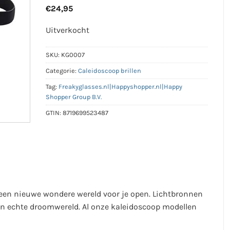
€
24,95
Uitverkocht
SKU:
KG0007
Categorie:
Caleidoscoop brillen
Tag:
Freakyglasses.nl|Happyshopper.nl|Happy
Shopper Group B.V.
GTIN:
8719699523487
 een nieuwe wondere wereld voor je open. Lichtbronnen
 een echte droomwereld. Al onze kaleidoscoop modellen