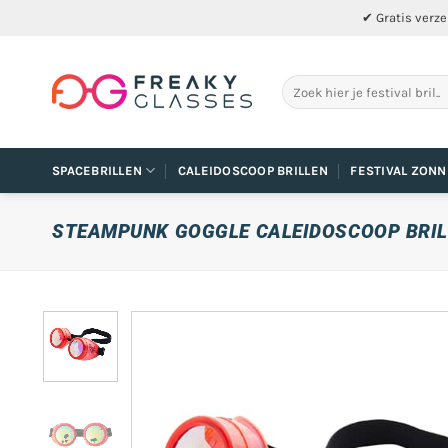
Ga
✔ Gratis verze
naar
inhoud
Zoeken
naar:
SPACEBRILLEN
CALEIDOSCOOP BRILLEN
FESTIVAL ZONN
STEAMPUNK GOGGLE CALEIDOSCOOP BRIL 