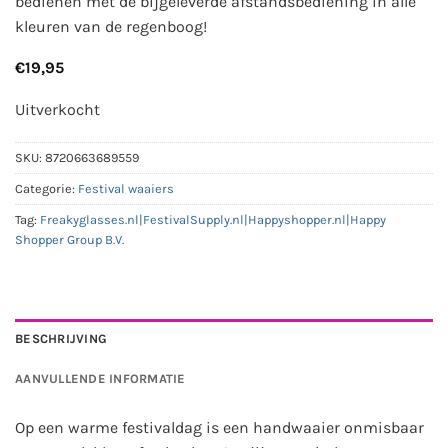
bedienen met de bijgeleverde afstandsbediening in alle
kleuren van de regenboog!
€
19,95
Uitverkocht
SKU:
8720663689559
Categorie:
Festival waaiers
Tag:
Freakyglasses.nl|FestivalSupply.nl|Happyshopper.nl|Happy
Shopper Group B.V.
BESCHRIJVING
AANVULLENDE INFORMATIE
Op een warme festivaldag is een handwaaier onmisbaar