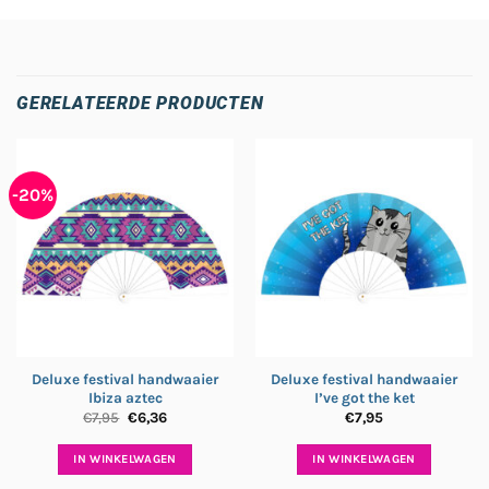
GERELATEERDE PRODUCTEN
-20%
Deluxe festival handwaaier
Deluxe festival handwaaier
Ibiza aztec
I’ve got the ket
Oorspronkelijke
Huidige
€
7,95
€
6,36
€
7,95
prijs
prijs
was:
is:
€7,95.
€6,36.
IN WINKELWAGEN
IN WINKELWAGEN