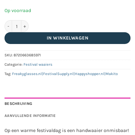
Op voorraad
Duurzame handwaaier RPET/bamboevezel beige/wit aantal
IN WINKELWAGEN
SKU:
8720663685971
Categorie:
Festival waaiers
Tag:
Freakyglasses.nl|FestivalSupply.nl|Happyshopper.nl|Makito
BESCHRIJVING
AANVULLENDE INFORMATIE
Op een warme festivaldag is een handwaaier onmisbaar!