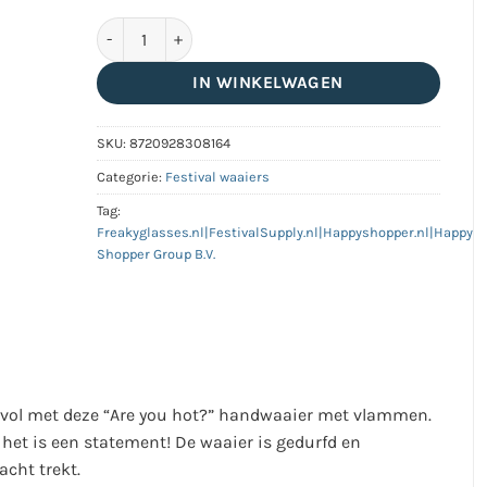
Festival handwaaier - Are you Hot? aantal
IN WINKELWAGEN
SKU:
8720928308164
Categorie:
Festival waaiers
Tag:
Freakyglasses.nl|FestivalSupply.nl|Happyshopper.nl|Happy
Shopper Group B.V.
ijlvol met deze “Are you hot?” handwaaier met vlammen.
 het is een statement! De waaier is gedurfd en
acht trekt.