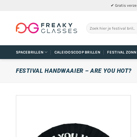
Ga
✔ Gratis verze
naar
inhoud
Zoeken
naar:
SPACEBRILLEN
CALEIDOSCOOP BRILLEN
FESTIVAL ZONN
FESTIVAL HANDWAAIER – ARE YOU HOT?