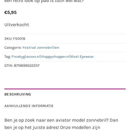
een retro look op pad is toch wel wat?
€
5,95
Uitverkocht
SKU:
FS0016
Categorie:
Festival zonnebrillen
Tag:
Freakyglasses.nl|Happyshopper.nl|Kost Eyewear
GTIN:
8719699522237
BESCHRIJVING
AANVULLENDE INFORMATIE
Ben je op zoek naar een aviator model zonnebril? Dan
ben je op het juiste adres! Onze modellen zijn