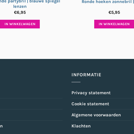
nde partybril | blauwe spiegel
Ronde hoeken zonnebril |
lenzen
€
6,95
€
5,95
IN WINKELWAGEN
IN WINKELWAGEN
INFORMATIE
Privacy statement
Cookie statement
Algemene voorwaarden
en
Klachten