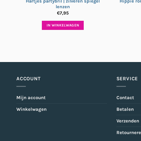
Hartjes partybril | zilveren spiegel
Hippie ro
lenzen
€
7,95
IN WINKELWAGEN
ACCOUNT
SERVICE
Mijn account
Contact
Winkelwagen
Betalen
Verzenden
Retourner