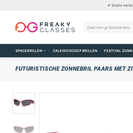
Ga
✔ Gratis verze
naar
inhoud
Zoeken
naar:
SPACEBRILLEN
CALEIDOSCOOP BRILLEN
FESTIVAL ZONN
FUTURISTISCHE ZONNEBRIL PAARS MET Z