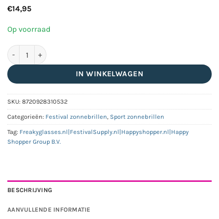
€
14,95
Op voorraad
Gepolariseerde zwarte sport zonnebril - Blauw/groen glas aant
IN WINKELWAGEN
SKU:
8720928310532
Categorieën:
Festival zonnebrillen
,
Sport zonnebrillen
Tag:
Freakyglasses.nl|FestivalSupply.nl|Happyshopper.nl|Happy
Shopper Group B.V.
BESCHRIJVING
AANVULLENDE INFORMATIE