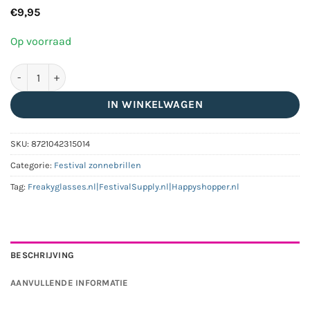
€
9,95
Op voorraad
Glanzende classic zonnebril zwart met randloos montuur - Zwa
IN WINKELWAGEN
SKU:
8721042315014
Categorie:
Festival zonnebrillen
Tag:
Freakyglasses.nl|FestivalSupply.nl|Happyshopper.nl
BESCHRIJVING
AANVULLENDE INFORMATIE