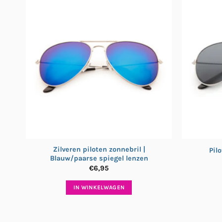
Zilveren piloten zonnebril |
Pil
Blauw/paarse spiegel lenzen
€
6,95
IN WINKELWAGEN