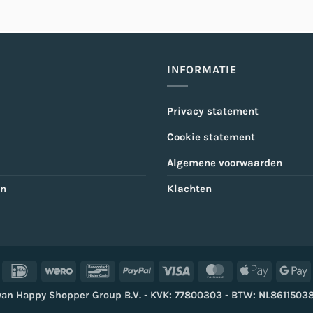
INFORMATIE
Privacy statement
Cookie statement
Algemene voorwaarden
en
Klachten
IDeal
Wero
Bancontact
PayPal
Visa
MasterCard
Apple
G
Pay
P
van Happy Shopper Group B.V. - KVK: 77800303 - BTW: NL861150387B