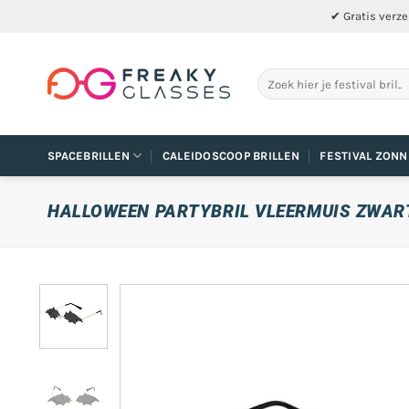
Ga
✔ Gratis verze
naar
inhoud
Zoeken
naar:
SPACEBRILLEN
CALEIDOSCOOP BRILLEN
FESTIVAL ZONN
HALLOWEEN PARTYBRIL VLEERMUIS ZWAR