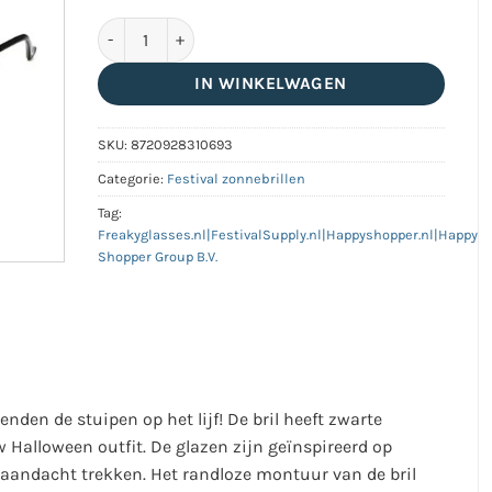
Halloween partybril vleermuis zwart aantal
IN WINKELWAGEN
SKU:
8720928310693
Categorie:
Festival zonnebrillen
Tag:
Freakyglasses.nl|FestivalSupply.nl|Happyshopper.nl|Happy
Shopper Group B.V.
ienden de stuipen op het lijf! De bril heeft zwarte
 Halloween outfit. De glazen zijn geïnspireerd op
 aandacht trekken. Het randloze montuur van de bril