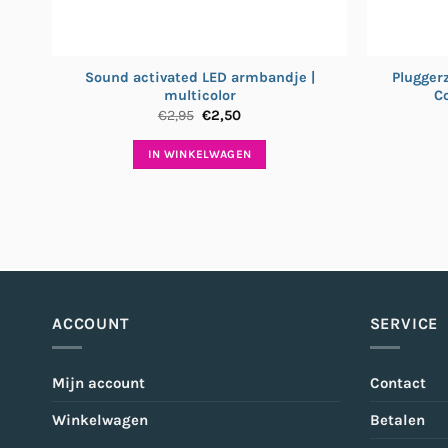
Sound activated LED armbandje |
Pluggerz
multicolor
C
Oorspronkelijke
Huidige
€
2,95
€
2,50
prijs
prijs
was:
is:
IN WINKELWAGEN
€2,95.
€2,50.
ACCOUNT
SERVICE
Mijn account
Contact
Winkelwagen
Betalen