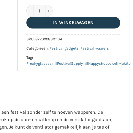
Handventilator met karabijnhaak wit aantal
IN WINKELWAGEN
SKU:
8720928301134
Categorieën:
Festival gadgets
,
Festival waaiers
Tag:
Freakyglasses.nl|FestivalSupply.nl|Happyshopper.nl|Makito
 een festival zonder zelf te hoeven wapperen. De
ruk op de aan- en uitknop en de ventilator gaat aan,
en. Je kunt de ventilator gemakkelijk aan je tas of