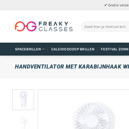
Ga
✔ Gratis verze
naar
inhoud
Zoeken
naar:
SPACEBRILLEN
CALEIDOSCOOP BRILLEN
FESTIVAL ZONN
HANDVENTILATOR MET KARABIJNHAAK W