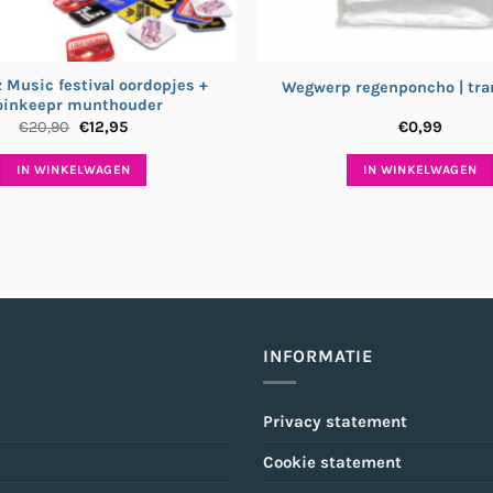
 Music festival oordopjes +
Wegwerp regenponcho | tra
oinkeepr munthouder
Oorspronkelijke
Huidige
€
20,90
€
12,95
€
0,99
prijs
prijs
was:
is:
IN WINKELWAGEN
IN WINKELWAGEN
€20,90.
€12,95.
INFORMATIE
Privacy statement
Cookie statement