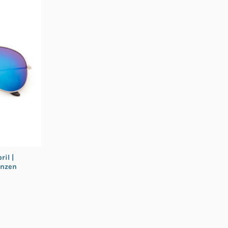
il |
enzen