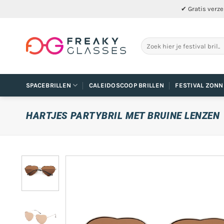
Ga
✔ Gratis verze
naar
inhoud
Zoeken
naar:
SPACEBRILLEN
CALEIDOSCOOP BRILLEN
FESTIVAL ZONN
HARTJES PARTYBRIL MET BRUINE LENZEN