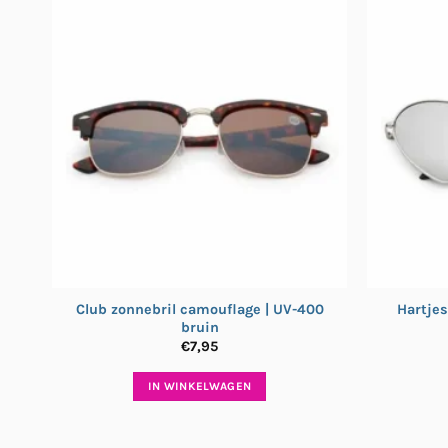
Club zonnebril camouflage | UV-400
Hartjes
bruin
€
7,95
IN WINKELWAGEN