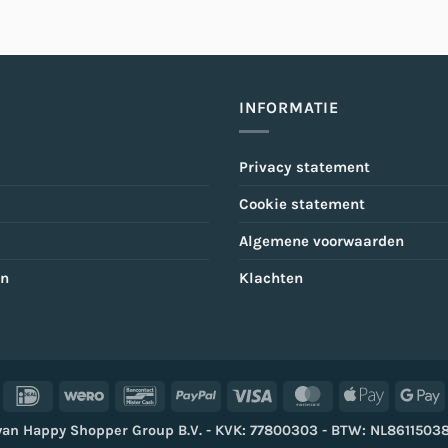
INFORMATIE
Privacy statement
Cookie statement
Algemene voorwaarden
en
Klachten
IDeal
Wero
Bancontact
PayPal
Visa
MasterCard
Apple
G
Pay
P
van Happy Shopper Group B.V. - KVK: 77800303 - BTW: NL861150387B