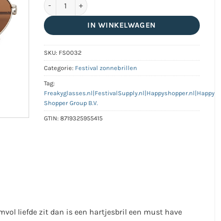
Hartjes partybril met bruine lenzen aantal
IN WINKELWAGEN
SKU:
FS0032
Categorie:
Festival zonnebrillen
Tag:
Freakyglasses.nl|FestivalSupply.nl|Happyshopper.nl|Happy
Shopper Group B.V.
GTIN:
8719325955415
bomvol liefde zit dan is een hartjesbril een must have