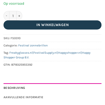
Op voorraad
Hippie ronde zonnebril met bruine lenzen aantal
IN WINKELWAGEN
SKU:
FS0010
Categorie:
Festival zonnebrillen
Tag:
Freakyglasses.nl|FestivalSupply.nl|Happyshopper.nl|Happy
Shopper Group B.V.
GTIN:
8719325955392
BESCHRIJVING
AANVULLENDE INFORMATIE