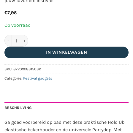
jouw favoriete festival!
€
7,95
Op voorraad
Hold Ub elastische bekerhouder zwart + Universele Partydop b
IN WINKELWAGEN
SKU:
8720928315032
Categorie:
Festival gadgets
BESCHRIJVING
Ga goed voorbereid op pad met deze praktische Hold Ub
elastische bekerhouder en de universele Partydop. Met