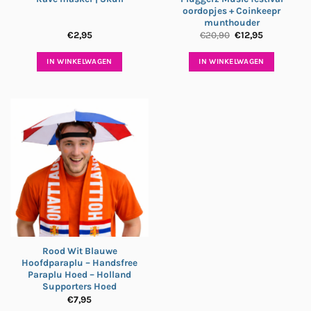
oordopjes + Coinkeepr
munthouder
Oorspronkelijke
Huidige
€
2,95
€
20,90
€
12,95
prijs
prijs
was:
is:
€20,90.
€12,95.
IN WINKELWAGEN
IN WINKELWAGEN
Rood Wit Blauwe
Hoofdparaplu – Handsfree
Paraplu Hoed – Holland
Supporters Hoed
€
7,95