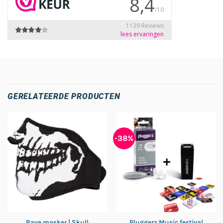
GERELATEERDE PRODUCTEN
-38%
Pluggerz Music festival
Rave masker | Skull