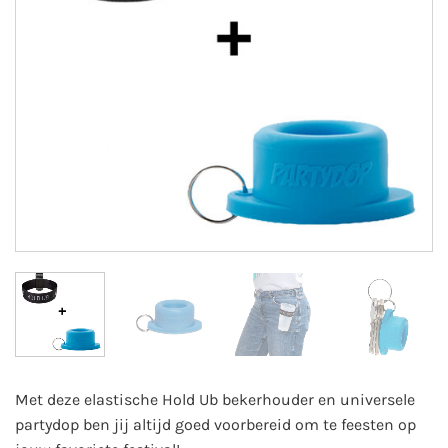
Met deze elastische Hold Ub bekerhouder en universele
partydop ben jij altijd goed voorbereid om te feesten op