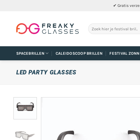
Ga
✔ Gratis verze
naar
inhoud
Zoeken
naar:
SPACEBRILLEN
CALEIDOSCOOP BRILLEN
FESTIVAL ZONN
LED PARTY GLASSES