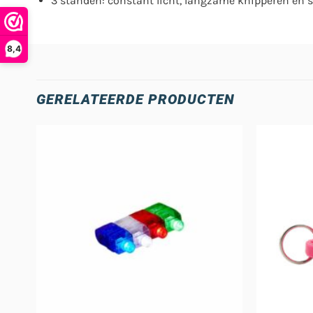
3 standen: constant licht, langzame knipperen en s
8,4
GERELATEERDE PRODUCTEN