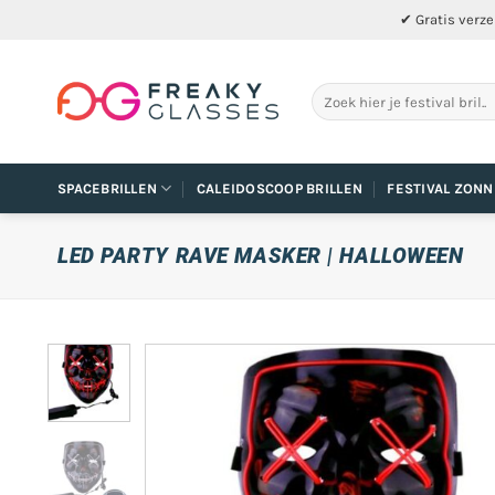
Ga
✔ Gratis verze
naar
inhoud
Zoeken
naar:
SPACEBRILLEN
CALEIDOSCOOP BRILLEN
FESTIVAL ZONN
LED PARTY RAVE MASKER | HALLOWEEN