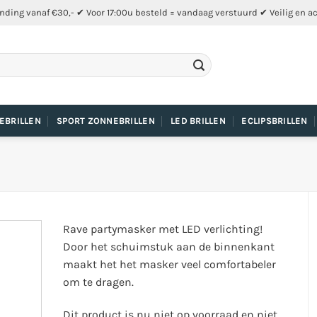
nding vanaf €30,- ✔ Voor 17:00u besteld = vandaag verstuurd ✔ Veilig en a
EBRILLEN
SPORT ZONNEBRILLEN
LED BRILLEN
ECLIPSBRILLEN
Rave partymasker met LED verlichting!
Door het schuimstuk aan de binnenkant
maakt het het masker veel comfortabeler
om te dragen.
Dit product is nu niet op voorraad en niet