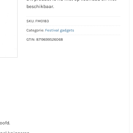
beschikbaar.
SKU:
FM0183
Categorie:
Festival gadgets
GTIN:
8719699526068
oofd.