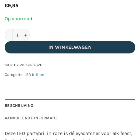
€
9,95
Op voorraad
LED partybril roze - Festival bril met 3 lichtstanden aantal
IN WINKELWAGEN
SKU:
8712026027320
Categorie:
LED brillen
BESCHRIJVING
AANVULLENDE INFORMATIE
Deze LED partybril in roze is dé eyecatcher voor elk feest,