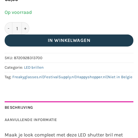
Op voorraad
LED shutter bril RGB transparant aantal
IN WINKELWAGEN
SKU:
8720928313700
Categorie:
LED brillen
Tag:
Freakyglasses.nl|FestivalSupply.nl|Happyshopper.nl|Niet in Belgie
BESCHRIJVING
AANVULLENDE INFORMATIE
Maak je look compleet met deze LED shutter bril met