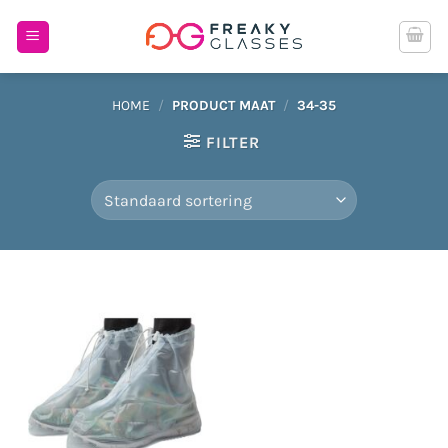
Ga
naar
inhoud
HOME
/
PRODUCT MAAT
/
34-35
FILTER