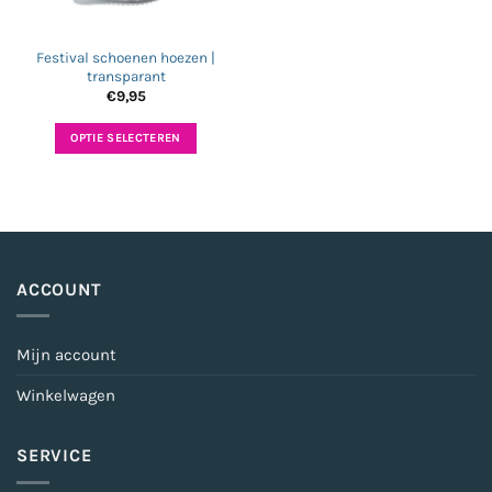
Festival schoenen hoezen |
transparant
€
9,95
OPTIE SELECTEREN
Dit
product
heeft
meerdere
variaties.
Deze
ACCOUNT
optie
kan
gekozen
Mijn account
worden
Winkelwagen
op
de
productpagina
SERVICE