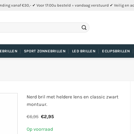
nding vanaf €30,- ✔ Voor 17:00u besteld = vandaag verstuurd ✔ Veilig en a
EBRILLEN
SPORT ZONNEBRILLEN
LED BRILLEN
ECLIPSBRILLEN
Nerd bril met heldere lens en classic zwart
montuur.
Oorspronkelijke
Huidige
€
6,95
€
2,95
prijs
prijs
was:
is:
Op voorraad
€6,95.
€2,95.