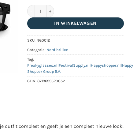
Nerdbril zonder sterkte | mat zwart aantal
IN WINKELWAGEN
SKU:
NG0012
Categorie:
Nerd brillen
Tag:
Freakyglasses.nl|FestivalSupply.nl|Happyshopper.nl|Happy
Shopper Group B.V.
GTIN:
8719699523852
 je outfit compleet en geeft je een compleet nieuwe look!