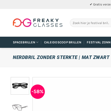
Ga
✔ Gratis verze
naar
inhoud
Zoeken
naar:
SPACEBRILLEN
CALEIDOSCOOP BRILLEN
FESTIVAL ZONN
NERDBRIL ZONDER STERKTE | MAT ZWART
-58%