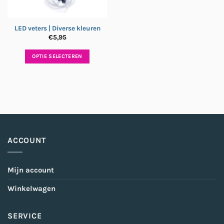
LED veters | Diverse kleuren
€
5,95
OPTIE SELECTEREN
Dit
product
heeft
meerdere
variaties.
Deze
optie
ACCOUNT
kan
gekozen
worden
Mijn account
op
de
Winkelwagen
productpagina
SERVICE