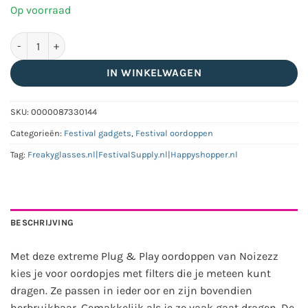
Op voorraad
Noizezz Plug & Play extreme oordopjes rood aantal
IN WINKELWAGEN
SKU:
0000087330144
Categorieën:
Festival gadgets
,
Festival oordoppen
Tag:
Freakyglasses.nl|FestivalSupply.nl|Happyshopper.nl
BESCHRIJVING
Met deze extreme Plug & Play oordoppen van Noizezz
kies je voor oordopjes met filters die je meteen kunt
dragen. Ze passen in ieder oor en zijn bovendien
herbruikbaar. Gemakkelijk als je ze vaak gaat dragen. De