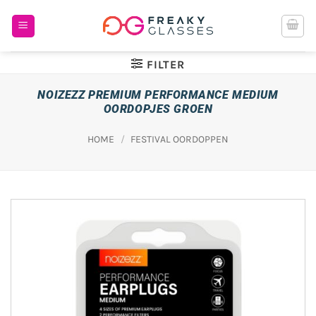
Ga
naar
inhoud
FILTER
NOIZEZZ PREMIUM PERFORMANCE MEDIUM
OORDOPJES GROEN
HOME
/
FESTIVAL OORDOPPEN