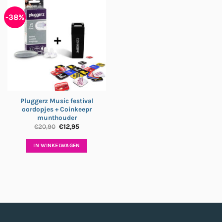
-38%
Pluggerz Music festival
oordopjes + Coinkeepr
munthouder
Oorspronkelijke
Huidige
€
20,90
€
12,95
prijs
prijs
was:
is:
€20,90.
€12,95.
IN WINKELWAGEN