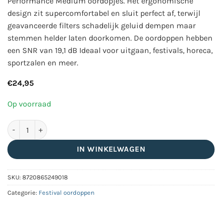
Performance Medium oordopjes. Het ergonomische
design zit supercomfortabel en sluit perfect af, terwijl
geavanceerde filters schadelijk geluid dempen maar
stemmen helder laten doorkomen. De oordoppen hebben
een SNR van 19,1 dB Ideaal voor uitgaan, festivals, horeca,
sportzalen en meer.
€
24,95
Op voorraad
Noizezz Premium Performance medium oordopjes groen aanta
IN WINKELWAGEN
SKU:
8720865249018
Categorie:
Festival oordoppen