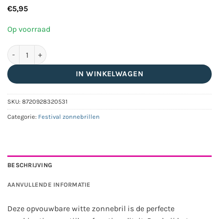
€
5,95
Op voorraad
Opvouwbare classic zonnebril met UV400 bescherming en brill
IN WINKELWAGEN
SKU:
8720928320531
Categorie:
Festival zonnebrillen
BESCHRIJVING
AANVULLENDE INFORMATIE
Deze opvouwbare witte zonnebril is de perfecte