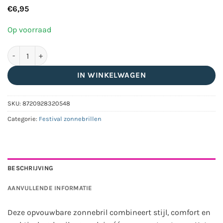
€
6,95
Op voorraad
Opvouwbare zonnebril gerecycled PC met UV400 en hardcase et
IN WINKELWAGEN
SKU:
8720928320548
Categorie:
Festival zonnebrillen
BESCHRIJVING
AANVULLENDE INFORMATIE
Deze opvouwbare zonnebril combineert stijl, comfort en