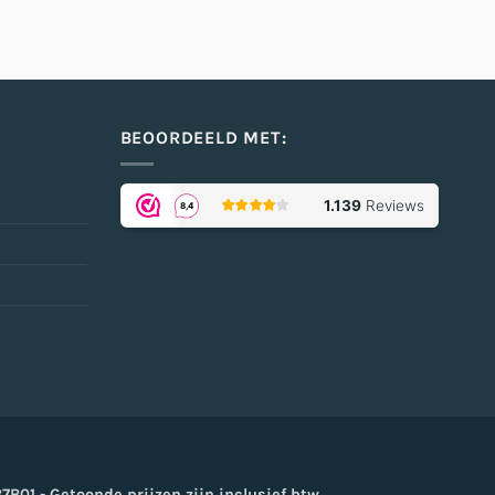
BEOORDEELD MET:
oogle
ay
01 - Getoonde prijzen zijn inclusief btw.