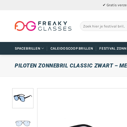
Ga
✔ Gratis verze
naar
inhoud
Zoeken
naar:
SPACEBRILLEN
CALEIDOSCOOP BRILLEN
FESTIVAL ZONN
PILOTEN ZONNEBRIL CLASSIC ZWART – M