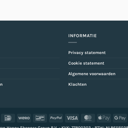
INFORMATIE
Privacy statement
Cookie statement
Algemene voorwaarden
en
Klachten
IDeal
Wero
Bancontact
PayPal
Visa
MasterCard
Apple
G
Pay
P
van Happy Shopper Group B.V. - KVK: 77800303 - BTW: NL861150387B