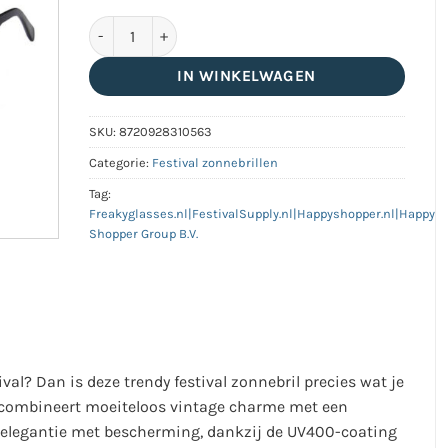
Piloten zonnebril classic zwart - Met blauwe glazen 
IN WINKELWAGEN
SKU:
8720928310563
Categorie:
Festival zonnebrillen
Tag:
Freakyglasses.nl|FestivalSupply.nl|Happyshopper.nl|Happy
Shopper Group B.V.
val? Dan is deze trendy festival zonnebril precies wat je
n combineert moeiteloos vintage charme met een
e elegantie met bescherming, dankzij de UV400-coating