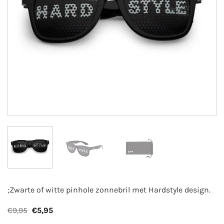
;Zwarte of witte pinhole zonnebril met Hardstyle design.
Oorspronkelijke
Huidige
€
9,95
€
5,95
prijs
prijs