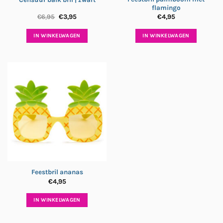
flamingo
Oorspronkelijke
Huidige
€
6,95
€
3,95
€
4,95
prijs
prijs
was:
is:
€6,95.
€3,95.
IN WINKELWAGEN
IN WINKELWAGEN
Feestbril ananas
€
4,95
IN WINKELWAGEN