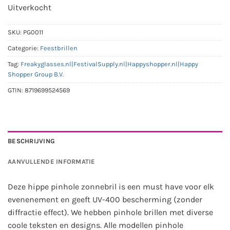
was:
is:
Uitverkocht
€9,95.
€5,95.
SKU:
PG0011
Categorie:
Feestbrillen
Tag:
Freakyglasses.nl|FestivalSupply.nl|Happyshopper.nl|Happy
Shopper Group B.V.
GTIN:
8719699524569
BESCHRIJVING
AANVULLENDE INFORMATIE
Deze hippe pinhole zonnebril is een must have voor elk
evenenement en geeft UV-400 bescherming (zonder
diffractie effect). We hebben pinhole brillen met diverse
coole teksten en designs. Alle modellen pinhole