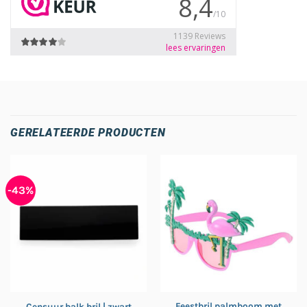
GERELATEERDE PRODUCTEN
-43%
Feestbril palmboom met
Censuur balk bril | zwart