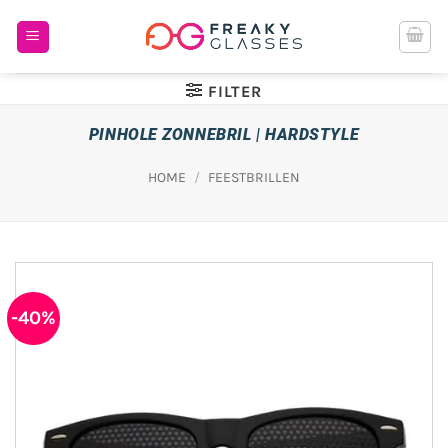
Ga
naar
inhoud
FILTER
PINHOLE ZONNEBRIL | HARDSTYLE
HOME
/
FEESTBRILLEN
-40%