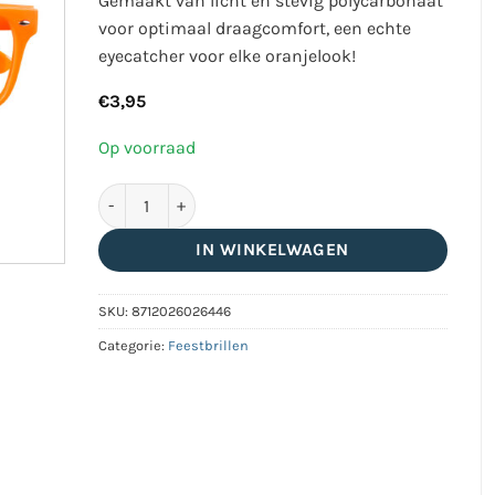
Gemaakt van licht en stevig polycarbonaat
voor optimaal draagcomfort, een echte
eyecatcher voor elke oranjelook!
€
3,95
Op voorraad
Partybril - UV Blacklight feestbril - Neon oranje aant
IN WINKELWAGEN
SKU:
8712026026446
Categorie:
Feestbrillen