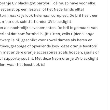
oranje UV blacklight partybril, dé must-have voor elke
eedanst op een festival of het Nederlands elftal
bril maakt je look helemaal compleet. De bril heeft een
t, maar ook schittert onder UV blacklight
sten als nachtelijke evenementen. De bril is gemaakt van
riaal dat comfortabel blijft zitten, zelfs tijdens lange
twerp is hij geschikt voor zowel dames als heren en
rtieve, grappige of opvallende look, deze oranje feestbril
 met andere oranje accessoires zoals hoeden, sjaals of
f supportersoutfit. Met deze Neon oranje UV blacklight
len, waar het feest ook is!