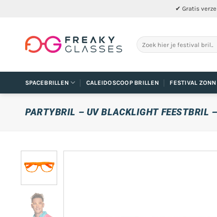
Ga
✔ Gratis verze
naar
inhoud
Zoeken
naar:
SPACEBRILLEN
CALEIDOSCOOP BRILLEN
FESTIVAL ZONN
PARTYBRIL – UV BLACKLIGHT FEESTBRIL 