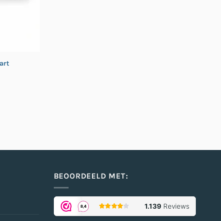
art
kelijke
dige
js
95.
BEOORDEELD MET: