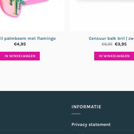
ril palmboom met flamingo
Censuur balk bril | zw
Oorspron
Hui
€
4,95
€
6,95
€
3,95
prijs
pri
was:
is:
IN WINKELWAGEN
IN WINKELWAGEN
€6,95.
€3,
INFORMATIE
Privacy statement