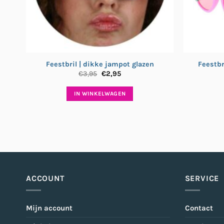
Feestbril | dikke jampot glazen
Feestb
Oorspronkelijke
Huidige
€
3,95
€
2,95
prijs
prijs
was:
is:
IN WINKELWAGEN
€3,95.
€2,95.
ACCOUNT
SERVICE
Mijn account
Contact