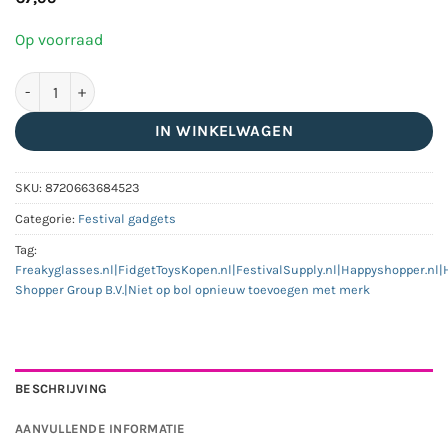
Op voorraad
Bubble machine bellenblaas pistool groen aantal
IN WINKELWAGEN
SKU:
8720663684523
Categorie:
Festival gadgets
Tag:
Freakyglasses.nl|FidgetToysKopen.nl|FestivalSupply.nl|Happyshopper.nl
Shopper Group B.V.|Niet op bol opnieuw toevoegen met merk
BESCHRIJVING
AANVULLENDE INFORMATIE