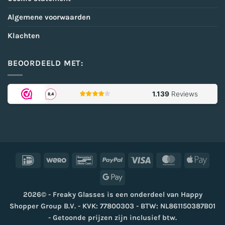
Algemene voorwaarden
Klachten
BEOORDEELD MET:
IDeal
Wero
Bancontact
PayPal
Visa
MasterCard
Appl
Pay
Google
Pay
2026© - Freaky Glasses is een onderdeel van Happy
Shopper Group B.V. - KVK: 77800303 - BTW: NL861150387B01
- Getoonde prijzen zijn inclusief btw.