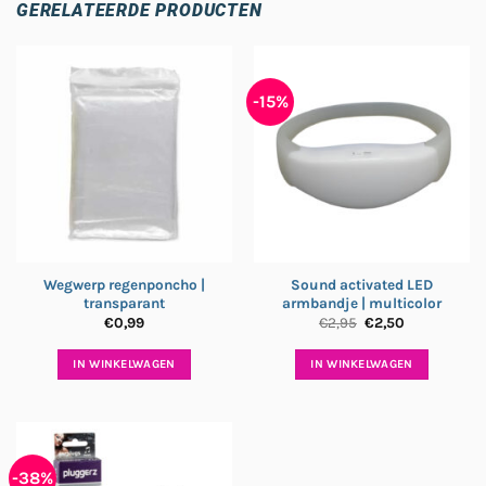
GERELATEERDE PRODUCTEN
-15%
Wegwerp regenponcho |
Sound activated LED
transparant
armbandje | multicolor
Oorspronkelijke
Huidige
€
0,99
€
2,95
€
2,50
prijs
prijs
was:
is:
€2,95.
€2,50.
IN WINKELWAGEN
IN WINKELWAGEN
-38%