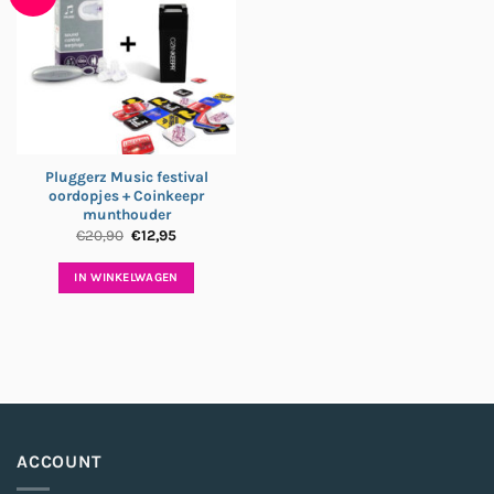
Pluggerz Music festival
oordopjes + Coinkeepr
munthouder
Oorspronkelijke
Huidige
€
20,90
€
12,95
prijs
prijs
was:
is:
€20,90.
€12,95.
IN WINKELWAGEN
ACCOUNT