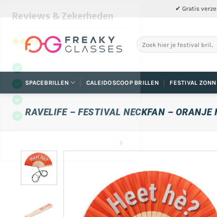
Ga
✔ Gratis verze
naar
inhoud
Zoeken
naar:
SPACEBRILLEN
CALEIDOSCOOP BRILLEN
FESTIVAL ZONN
RAVELIFE – FESTIVAL NECKFAN – ORANJE