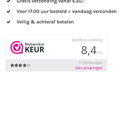
Gratis verzending vanaf €30,-
Voor 17.00 uur besteld = vandaag verzonden
Veilig & achteraf betalen
koord - Hout - Heet hé? aantal