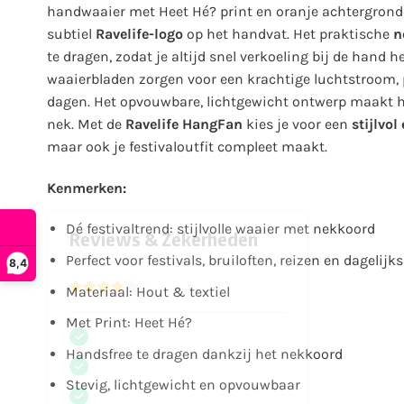
handwaaier met Heet Hé? print en oranje achtergrond h
subtiel
Ravelife-logo
op het handvat. Het praktische
n
te dragen, zodat je altijd snel verkoeling bij de hand
waaierbladen zorgen voor een krachtige luchtstroom, p
dagen. Het opvouwbare, lichtgewicht ontwerp maakt h
nek. Met de
Ravelife HangFan
kies je voor een
stijlvol
maar ook je festivaloutfit compleet maakt.
Kenmerken:
Dé festivaltrend: stijlvolle waaier met nekkoord
Perfect voor festivals, bruiloften, reizen en dagelijk
8,4
Materiaal: Hout & textiel
Met Print: Heet Hé?
Handsfree te dragen dankzij het nekkoord
Stevig, lichtgewicht en opvouwbaar