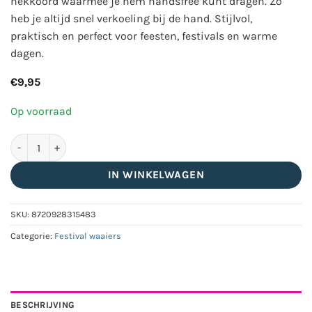
nekkoord waarmee je hem handsfree kunt dragen. Zo
heb je altijd snel verkoeling bij de hand. Stijlvol,
praktisch en perfect voor feesten, festivals en warme
dagen.
€
9,95
Op voorraad
Ravelife - Festival Neckfan - Zwarte handwaaier met koord - Ho
IN WINKELWAGEN
SKU:
8720928315483
Categorie:
Festival waaiers
BESCHRIJVING