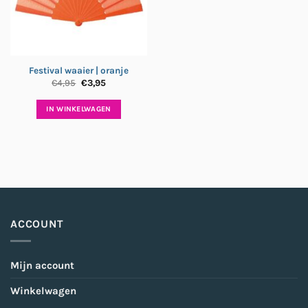
Festival waaier | oranje
Oorspronkelijke
Huidige
€
4,95
€
3,95
prijs
prijs
was:
is:
€4,95.
€3,95.
IN WINKELWAGEN
ACCOUNT
Mijn account
Winkelwagen