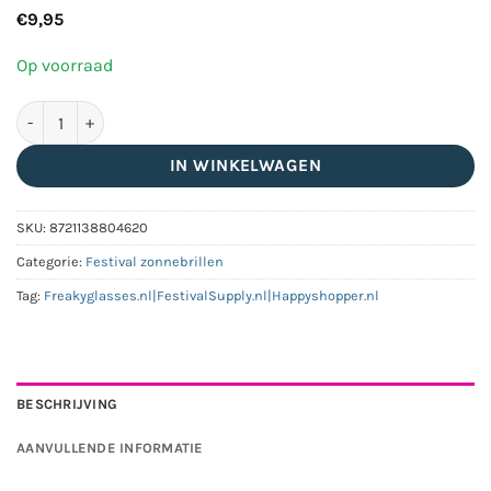
€
9,95
Op voorraad
Rechthoekige panterprint zonnebril - Blauwe glazen aantal
IN WINKELWAGEN
SKU:
8721138804620
Categorie:
Festival zonnebrillen
Tag:
Freakyglasses.nl|FestivalSupply.nl|Happyshopper.nl
BESCHRIJVING
AANVULLENDE INFORMATIE