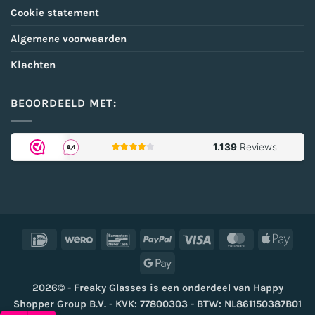
Cookie statement
Algemene voorwaarden
Klachten
BEOORDEELD MET:
IDeal
Wero
Bancontact
PayPal
Visa
MasterCard
Appl
Pay
Google
Pay
2026© - Freaky Glasses is een onderdeel van Happy
Shopper Group B.V. - KVK: 77800303 - BTW: NL861150387B01