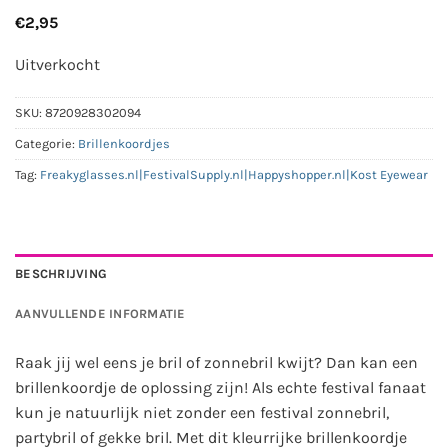
€
2,95
Uitverkocht
SKU:
8720928302094
Categorie:
Brillenkoordjes
Tag:
Freakyglasses.nl|FestivalSupply.nl|Happyshopper.nl|Kost Eyewear
BESCHRIJVING
AANVULLENDE INFORMATIE
Raak jij wel eens je bril of zonnebril kwijt? Dan kan een
brillenkoordje de oplossing zijn! Als echte festival fanaat
kun je natuurlijk niet zonder een festival zonnebril,
partybril of gekke bril. Met dit kleurrijke brillenkoordje