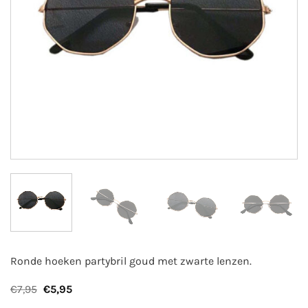
Ronde hoeken partybril goud met zwarte lenzen.
Oorspronkelijke
Huidige
€
7,95
€
5,95
prijs
prijs