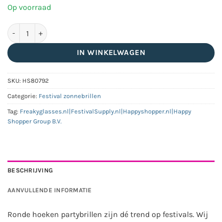
was:
is:
Op voorraad
€7,95.
€5,95.
Ronde hoeken partybril goud | Zwarte lenzen aantal
IN WINKELWAGEN
SKU:
HS80792
Categorie:
Festival zonnebrillen
Tag:
Freakyglasses.nl|FestivalSupply.nl|Happyshopper.nl|Happy
Shopper Group B.V.
BESCHRIJVING
AANVULLENDE INFORMATIE
Ronde hoeken partybrillen zijn dé trend op festivals. Wij