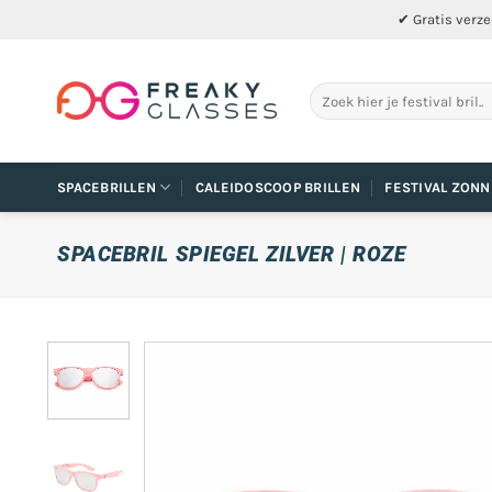
Ga
✔ Gratis verze
naar
inhoud
Zoeken
naar:
SPACEBRILLEN
CALEIDOSCOOP BRILLEN
FESTIVAL ZONN
SPACEBRIL SPIEGEL ZILVER | ROZE