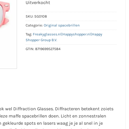
Uitverkocht
SKU:
SG0108
Categorie:
Original spacebrillen
Tag:
Freakyglasses.nl|Happyshopper.nl|Happy
Shopper Group B.V.
GTIN:
8719699527584
k wel Diffraction Glasses. Diffracteren betekent zoiets
deze maffe spacebrillen doen. Licht en zonnestralen
 gekleurde spots en lasers waag je je al snel in je