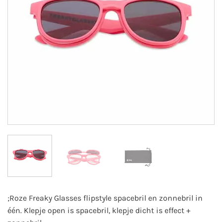
;Roze Freaky Glasses flipstyle spacebril en zonnebril in
één. Klepje open is spacebril, klepje dicht is effect +