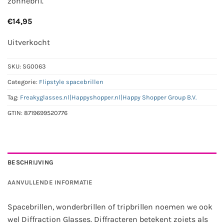
zonnebril.
€
14,95
Uitverkocht
SKU:
SG0063
Categorie:
Flipstyle spacebrillen
Tag:
Freakyglasses.nl|Happyshopper.nl|Happy Shopper Group B.V.
GTIN:
8719699520776
BESCHRIJVING
AANVULLENDE INFORMATIE
Spacebrillen, wonderbrillen of tripbrillen noemen we ook
wel Diffraction Glasses. Diffracteren betekent zoiets als