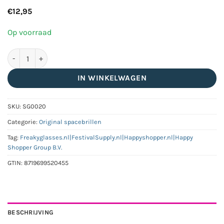
€
12,95
Op voorraad
Freaky Glasses | spacebril diffractie clip aantal
IN WINKELWAGEN
SKU:
SG0020
Categorie:
Original spacebrillen
Tag:
Freakyglasses.nl|FestivalSupply.nl|Happyshopper.nl|Happy
Shopper Group B.V.
GTIN:
8719699520455
BESCHRIJVING