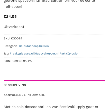
gewone spacebril! Limited Edition bril voor de echte
liefhebber!
€
24,95
Uitverkocht
SKU:
KG0024
Categorie:
Caleidoscoop brillen
Tag:
Freakyglasses.nl|Happyshopper.nl|PartyXplosion
GTIN:
8719325955255
BESCHRIJVING
AANVULLENDE INFORMATIE
Met de caleidoscoopbrillen van FestivalSupply gaat er