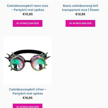
Caleidoscoopbril neon roze
Basic caleidoscoop bril
– Partybril met spikes
transparant roze | flower
€
10,95
€
12,95
IN WINKELWAGEN
IN WINKELWAGEN
Caleidoscoopbril zilver –
Partybril met spikes
€
16,95
IN WINKELWAGEN