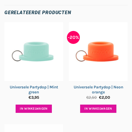
GERELATEERDE PRODUCTEN
-20%
Universele Partydop | Mint
Universele Partydop | Neon
green
orange
Oorspronkelijke
Huidige
€
3,95
€
2,50
€
2,00
prijs
prijs
was:
is:
€2,50.
€2,00.
IN WINKELWAGEN
IN WINKELWAGEN