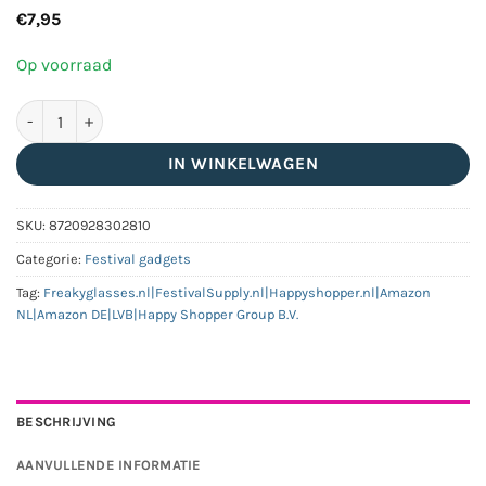
€
7,95
Op voorraad
Universele PartyDop set - 3 stuks - multicolor aantal
IN WINKELWAGEN
SKU:
8720928302810
Categorie:
Festival gadgets
Tag:
Freakyglasses.nl|FestivalSupply.nl|Happyshopper.nl|Amazon
NL|Amazon DE|LVB|Happy Shopper Group B.V.
BESCHRIJVING
AANVULLENDE INFORMATIE