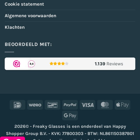
Cookie statement
Algemene voorwaarden
Klachten
BEOORDEELD MET:
IDeal
Wero
Bancontact
PayPal
Visa
MasterCard
Appl
Pay
Google
Pay
2026© - Freaky Glasses is een onderdeel van Happy
Shopper Group B.V. - KVK: 77800303 - BTW: NL861150387B01