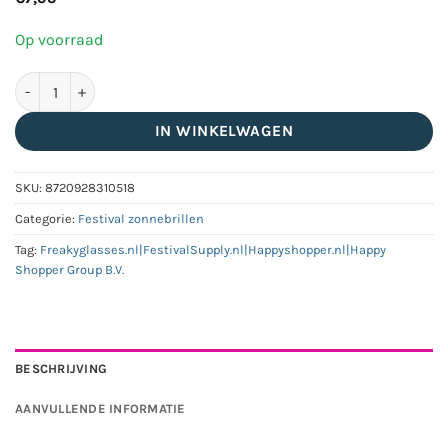
Op voorraad
Vierkante zonnebril met steentjes - Roze aantal
IN WINKELWAGEN
SKU:
8720928310518
Categorie:
Festival zonnebrillen
Tag:
Freakyglasses.nl|FestivalSupply.nl|Happyshopper.nl|Happy
Shopper Group B.V.
BESCHRIJVING
AANVULLENDE INFORMATIE