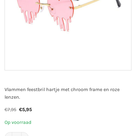
Vlammen feestbril hartje met chroom frame en roze
lenzen.
Oorspronkelijke
Huidige
€
7,95
€
5,95
prijs
prijs
was:
is:
Op voorraad
€7,95.
€5,95.
Vlammen partybril hartje | roze lenzen aantal