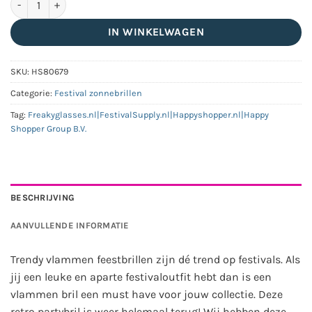
IN WINKELWAGEN
SKU:
HS80679
Categorie:
Festival zonnebrillen
Tag:
Freakyglasses.nl|FestivalSupply.nl|Happyshopper.nl|Happy
Shopper Group B.V.
BESCHRIJVING
AANVULLENDE INFORMATIE
Trendy vlammen feestbrillen zijn dé trend op festivals. Als
jij een leuke en aparte festivaloutfit hebt dan is een
vlammen bril een must have voor jouw collectie. Deze
retro partybril is weer helemaal terug! Wij hebben deze