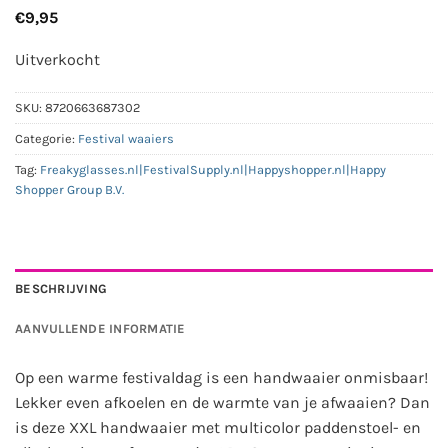
€
9,95
Uitverkocht
SKU:
8720663687302
Categorie:
Festival waaiers
Tag:
Freakyglasses.nl|FestivalSupply.nl|Happyshopper.nl|Happy
Shopper Group B.V.
BESCHRIJVING
AANVULLENDE INFORMATIE
Op een warme festivaldag is een handwaaier onmisbaar!
Lekker even afkoelen en de warmte van je afwaaien? Dan
is deze XXL handwaaier met multicolor paddenstoel- en