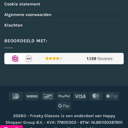
Cookie statement
Algemene voorwaarden
Klachten
BEOORDEELD MET:
IDeal
Wero
Bancontact
PayPal
Visa
MasterCard
Appl
Pay
Google
Pay
2026© - Freaky Glasses is een onderdeel van Happy
Shopper Group B.V. - KVK: 77800303 - BTW: NL861150387B01