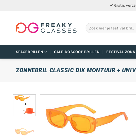
Ga
✔ Gratis verze
naar
inhoud
Zoeken
naar:
SPACEBRILLEN
CALEIDOSCOOP BRILLEN
FESTIVAL ZONN
ZONNEBRIL CLASSIC DIK MONTUUR + UNI