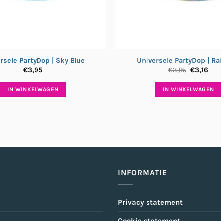
rsele PartyDop | Sky Blue
Universele PartyDop | R
Oorspron
Hui
€
3,95
€
3,95
€
3,16
prijs
prij
was:
is:
IN WINKELWAGEN
IN WINKELWAGEN
€3,95.
€3,1
INFORMATIE
Privacy statement
Cookie statement