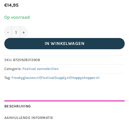
€
14,95
Op voorraad
Zonnebril sportief model goud - Met zwarte glazen aantal
IN WINKELWAGEN
SKU:
8720928313908
Categorie:
Festival zonnebrillen
Tag:
Freakyglasses.nl|FestivalSupply.nl|Happyshopper.nl
BESCHRIJVING
AANVULLENDE INFORMATIE