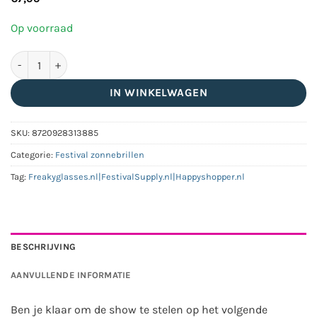
Op voorraad
Partybril triangle groen aantal
IN WINKELWAGEN
SKU:
8720928313885
Categorie:
Festival zonnebrillen
Tag:
Freakyglasses.nl|FestivalSupply.nl|Happyshopper.nl
BESCHRIJVING
AANVULLENDE INFORMATIE
Ben je klaar om de show te stelen op het volgende